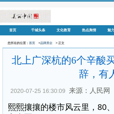
首页
千城头条
文化教育
热点舆情
魅
华声慈善
名家风采
健康中国
品牌房企
您所在的位置：
首页
>
品牌房企
> 正文
北上广深杭的6个辛酸
辞，有
来源：人民网
2020-07-25 16:30:09
熙熙攘攘的楼市风云里，80