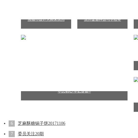
熊猫币设计大师来滨州
滨州金盾押运与学校举
不忘初心 牢记使命--
6
芝麻酥糖锅子饼20171106
7
委员关注20期