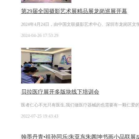
第29届全国摄影艺术展精品展龙岗巡展开幕
2024年4月24日，由中国文联摄影艺术中心、深圳市龙岗
2024-04-26 17:53:29
贝拉医疗展开多版块线下培训会
医者仁心不光只有医生,我们做医疗器械的也需要有一颗仁爱
2022-07-25 19:43:43
翰墨丹青•祖孙同乐|朱亚东朱阗坤书画小品联展