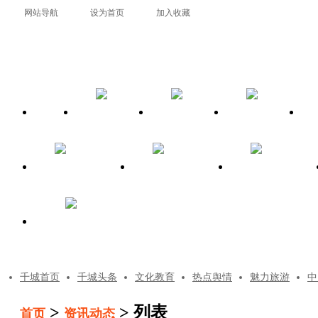
网站导航
设为首页
加入收藏
首页
新闻
直播
点播
农科旅游
政法警务
社会事业
传媒集团
千城首页
千城头条
文化教育
热点舆情
魅力旅游
中
>
> 列表
首页
资讯动态