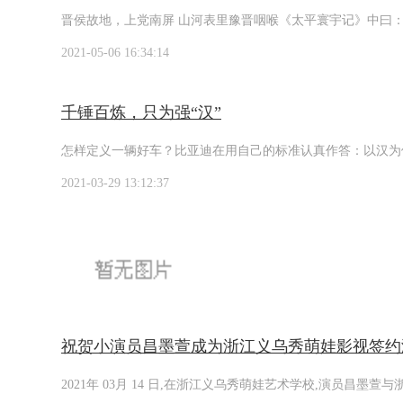
晋侯故地，上党南屏 山河表里豫晋咽喉《太平寰宇记》中曰
2021-05-06 16:34:14
千锤百炼，只为强“汉”
怎样定义一辆好车？比亚迪在用自己的标准认真作答：以汉为
2021-03-29 13:12:37
祝贺小演员昌墨萱成为浙江义乌秀萌娃影视签约
2021年 03月 14 日,在浙江义乌秀萌娃艺术学校,演员