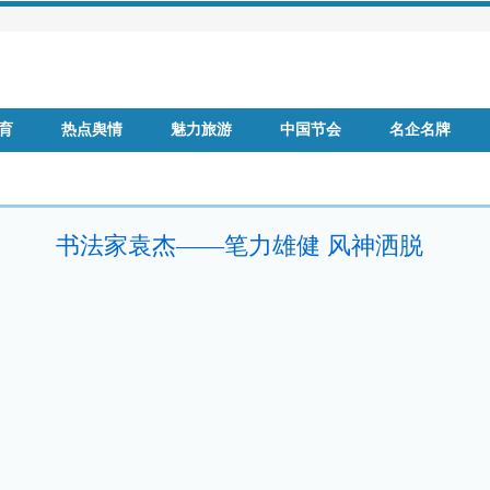
育
热点舆情
魅力旅游
中国节会
名企名牌
国
品牌房企
书法家袁杰——笔力雄健 风神洒脱