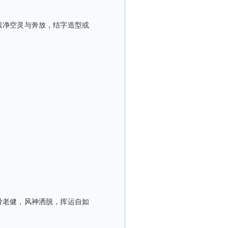
素净空灵与奔放，结字造型或
骨老健，风神洒脱，挥运自如